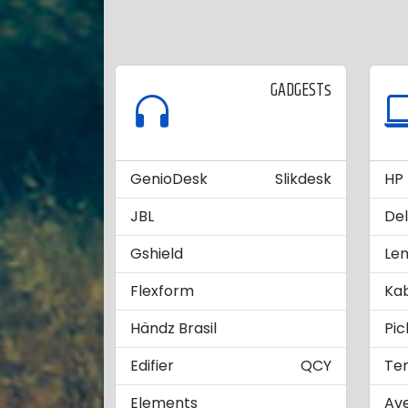
GADGESTs
GenioDesk
Slikdesk
HP
JBL
Del
Gshield
Le
Flexform
Ka
Händz Brasil
Pic
Edifier
QCY
Te
Elements
Ave