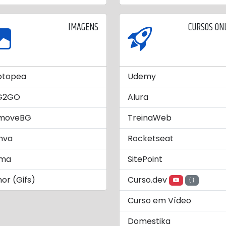
IMAGENS
CURSOS ON
otopea
Udemy
G2GO
Alura
moveBG
TreinaWeb
nva
Rocketseat
gma
SitePoint
or (Gifs)
Curso.dev
Curso em Vídeo
Domestika