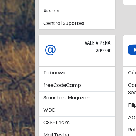
Xiaomi
Central Suportes
VALE A PENA
acessar
Tabnews
Cód
freeCodeCamp
Con
Sec
Smashing Magazine
Fi
WDD
Att
CSS-Tricks
Raf
Mail Tester