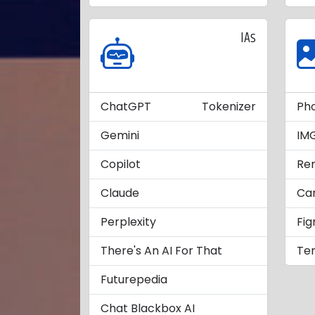
IAs
ChatGPT
Tokenizer
Ph
Gemini
IM
Copilot
Re
Claude
Ca
Perplexity
Fi
There's An AI For That
Ten
Futurepedia
Chat Blackbox AI