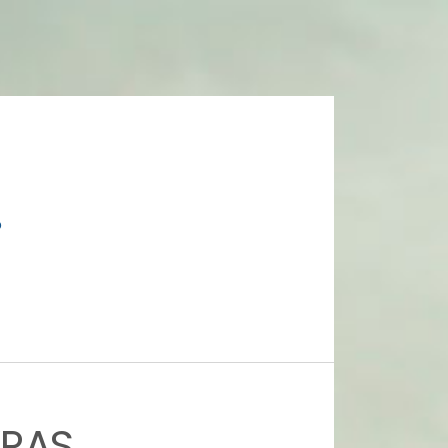
o
VRAS