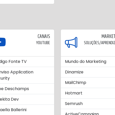
CANAIS
MARKET
YOUTUBE
SOLUÇÕES/APRENDI
igo Fonte TV
Mundo do Marketing
viso Application
Dinamize
urity
MailChimp
lipe Deschamps
Hotmart
ekita Dev
Semrush
aella Ballerini
ActiveCampaign