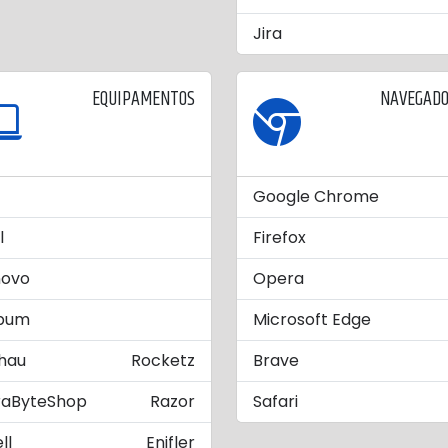
Jira
EQUIPAMENTOS
NAVEGAD
Google Chrome
l
Firefox
novo
Opera
bum
Microsoft Edge
hau
Rocketz
Brave
raByteShop
Razor
Safari
ll
Enifler