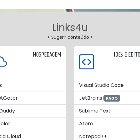
Links4u
< Sugerir conteúdo >
HOSPEDAGEM
IDEs E EDIT
s
Visual Studio Code
stGator
JetBrains
PAGO
Daddy
Sublime Text
bler
Atom
id Cloud
Notepad++