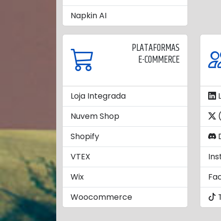
Napkin AI
PLATAFORMAS
E-COMMERCE
Loja Integrada
L
Nuvem Shop
(
Shopify
D
VTEX
In
Wix
Fa
Woocommerce
T