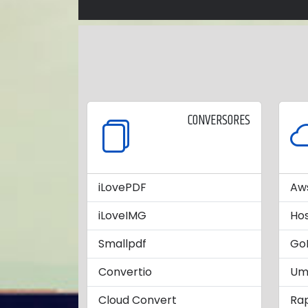
CONVERSORES
iLovePDF
Aw
iLoveIMG
Ho
Smallpdf
Go
Convertio
Um
Cloud Convert
Rap