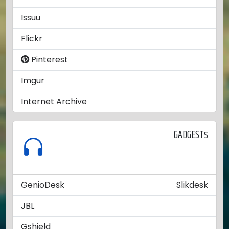
Issuu
Flickr
Pinterest
Imgur
Internet Archive
GADGESTs
GenioDesk
Slikdesk
JBL
Gshield